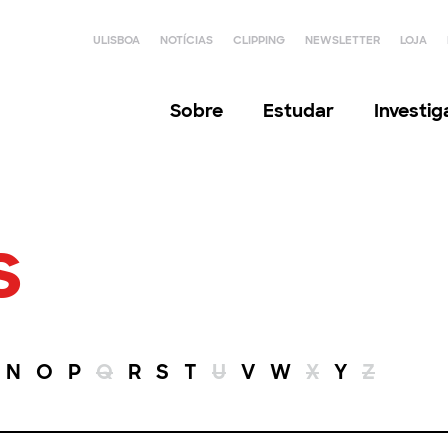
ULISBOA
NOTÍCIAS
CLIPPING
NEWSLETTER
LOJA
Sobre
Estudar
Investi
s
N
O
P
Q
R
S
T
U
V
W
X
Y
Z