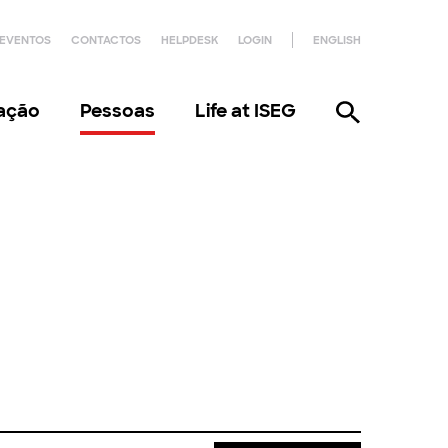
EVENTOS
CONTACTOS
HELPDESK
LOGIN
ENGLISH
gação
Pessoas
Life at ISEG