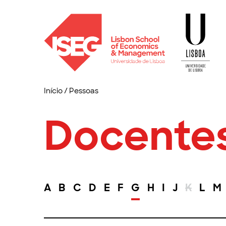
Início
/
Pessoas
Docente
A
B
C
D
E
F
G
H
I
J
K
L
M