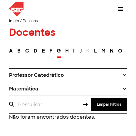
Início
/
Pessoas
Docentes
A
B
C
D
E
F
G
H
I
J
K
L
M
N
O
P
Professor Catedrático
Matemática
Limpar Filtros
Não foram encontrados docentes.