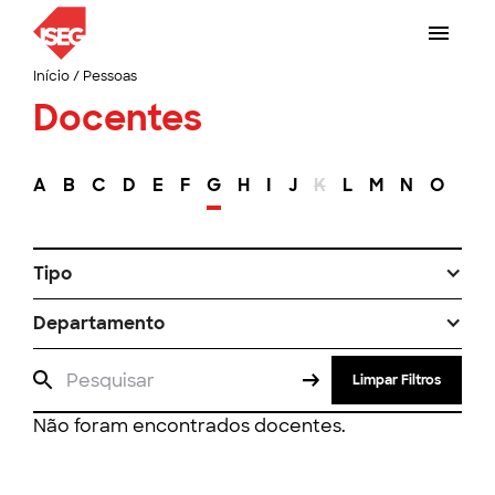
Início
/
Pessoas
Docentes
A
B
C
D
E
F
G
H
I
J
K
L
M
N
O
P
Tipo
Departamento
Limpar Filtros
Não foram encontrados docentes.