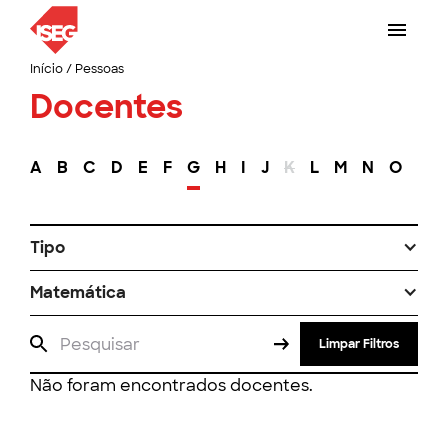
Início
/
Pessoas
Docentes
A
B
C
D
E
F
G
H
I
J
K
L
M
N
O
P
Tipo
Matemática
Limpar Filtros
Não foram encontrados docentes.