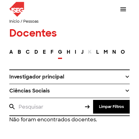
Início
/
Pessoas
Docentes
A
B
C
D
E
F
G
H
I
J
K
L
M
N
O
P
Investigador principal
Ciências Sociais
Limpar Filtros
Não foram encontrados docentes.