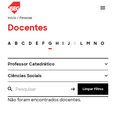
Início
/
Pessoas
Docentes
A
B
C
D
E
F
G
H
I
J
K
L
M
N
O
P
Professor Catedrático
Ciências Sociais
Limpar Filtros
Não foram encontrados docentes.