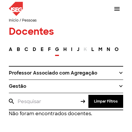
Início
/
Pessoas
Docentes
A
B
C
D
E
F
G
H
I
J
K
L
M
N
O
P
Professor Associado com Agregação
Gestão
Limpar Filtros
Não foram encontrados docentes.