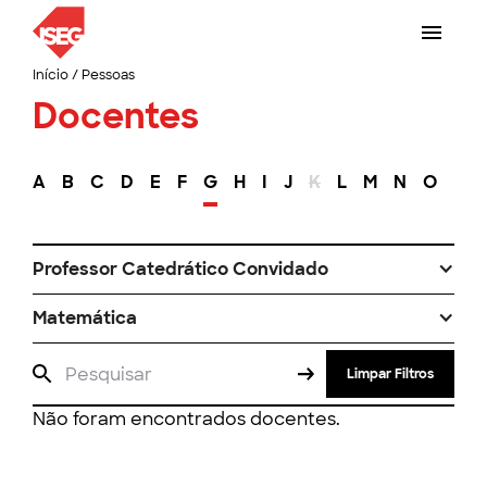
Início
/
Pessoas
Docentes
A
B
C
D
E
F
G
H
I
J
K
L
M
N
O
P
Professor Catedrático Convidado
Matemática
Limpar Filtros
Não foram encontrados docentes.