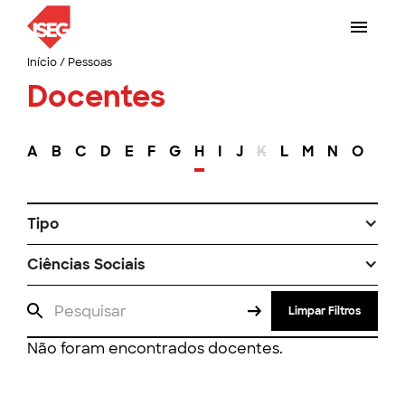
Início
/
Pessoas
Docentes
A
B
C
D
E
F
G
H
I
J
K
L
M
N
O
P
Tipo
Ciências Sociais
Limpar Filtros
Não foram encontrados docentes.