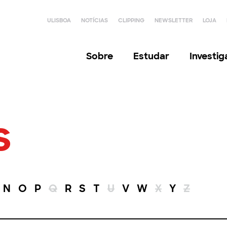
ULISBOA
NOTÍCIAS
CLIPPING
NEWSLETTER
LOJA
Sobre
Estudar
Investi
s
N
O
P
Q
R
S
T
U
V
W
X
Y
Z