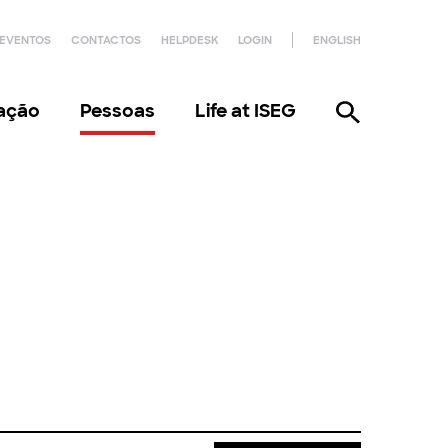
EVENTOS
CONTACTOS
HELPDESK
LOGIN
ENGLISH
gação
Pessoas
Life at ISEG