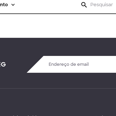
nto
EG