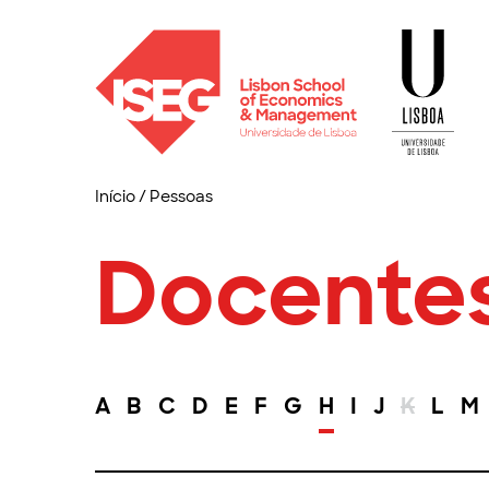
Início
/
Pessoas
Docente
A
B
C
D
E
F
G
H
I
J
K
L
M