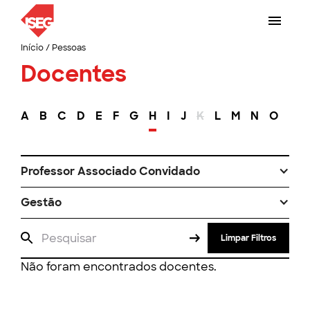
Início
/
Pessoas
Docentes
A
B
C
D
E
F
G
H
I
J
K
L
M
N
O
P
Professor Associado Convidado
Gestão
Limpar Filtros
Não foram encontrados docentes.