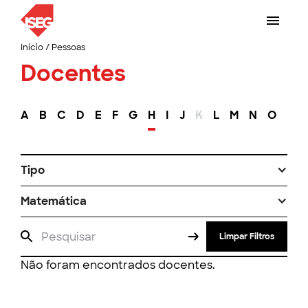
Início
/
Pessoas
Docentes
A
B
C
D
E
F
G
H
I
J
K
L
M
N
O
P
Tipo
Matemática
Limpar Filtros
Não foram encontrados docentes.