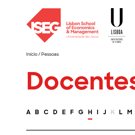
Início
/
Pessoas
Docente
A
B
C
D
E
F
G
H
I
J
K
L
M