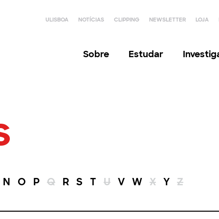
ULISBOA
NOTÍCIAS
CLIPPING
NEWSLETTER
LOJA
Sobre
Estudar
Investi
s
N
O
P
Q
R
S
T
U
V
W
X
Y
Z