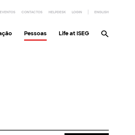
EVENTOS
CONTACTOS
HELPDESK
LOGIN
ENGLISH
gação
Pessoas
Life at ISEG