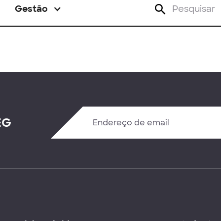
Gestão
EG