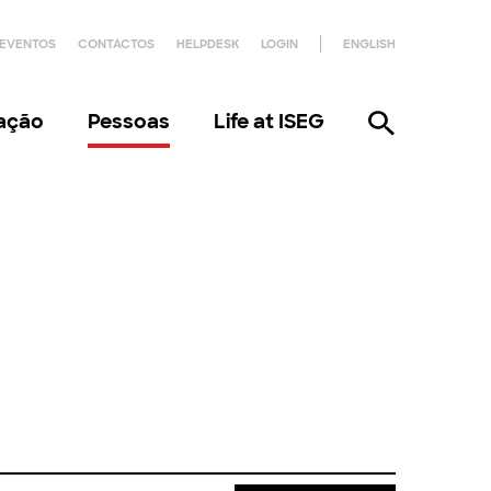
EVENTOS
CONTACTOS
HELPDESK
LOGIN
ENGLISH
gação
Pessoas
Life at ISEG