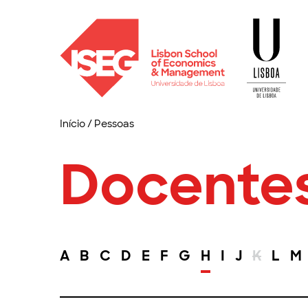
Início
/
Pessoas
Docente
A
B
C
D
E
F
G
H
I
J
K
L
M