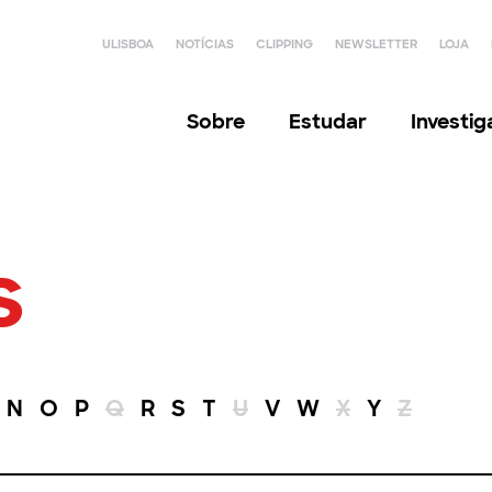
ULISBOA
NOTÍCIAS
CLIPPING
NEWSLETTER
LOJA
Sobre
Estudar
Investi
s
N
O
P
Q
R
S
T
U
V
W
X
Y
Z