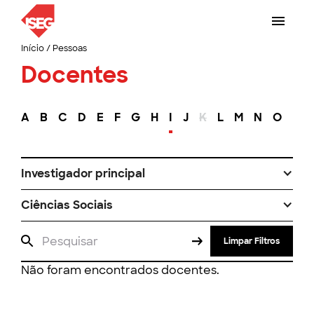
Início
/
Pessoas
Docentes
A
B
C
D
E
F
G
H
I
J
K
L
M
N
O
P
Investigador principal
Ciências Sociais
Limpar Filtros
Não foram encontrados docentes.