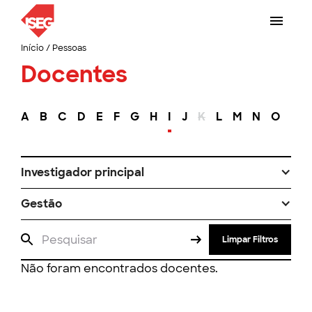
Início
/
Pessoas
Docentes
A
B
C
D
E
F
G
H
I
J
K
L
M
N
O
P
Investigador principal
Gestão
Limpar Filtros
Não foram encontrados docentes.