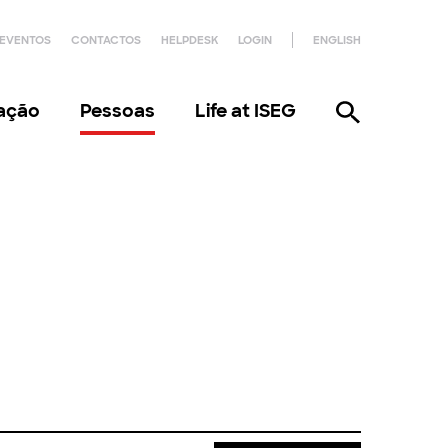
EVENTOS
CONTACTOS
HELPDESK
LOGIN
ENGLISH
gação
Pessoas
Life at ISEG