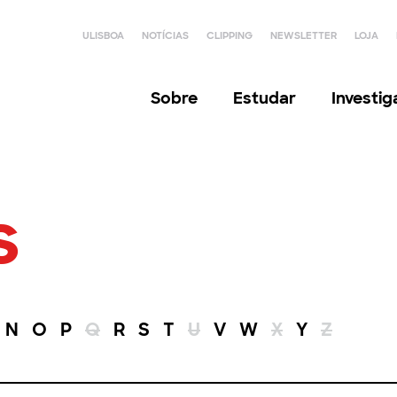
ULISBOA
NOTÍCIAS
CLIPPING
NEWSLETTER
LOJA
Sobre
Estudar
Investi
s
N
O
P
Q
R
S
T
U
V
W
X
Y
Z