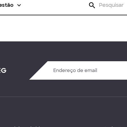
estão
EG