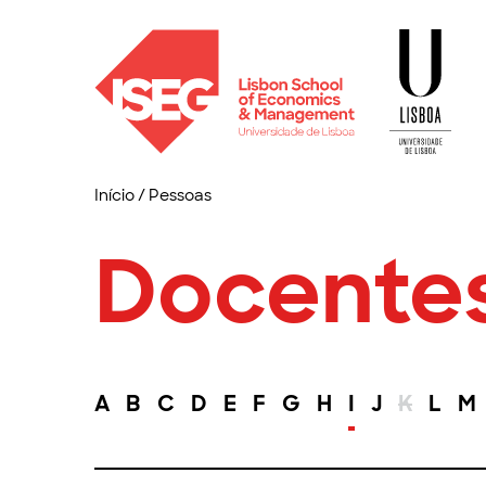
Início
/
Pessoas
Docente
A
B
C
D
E
F
G
H
I
J
K
L
M