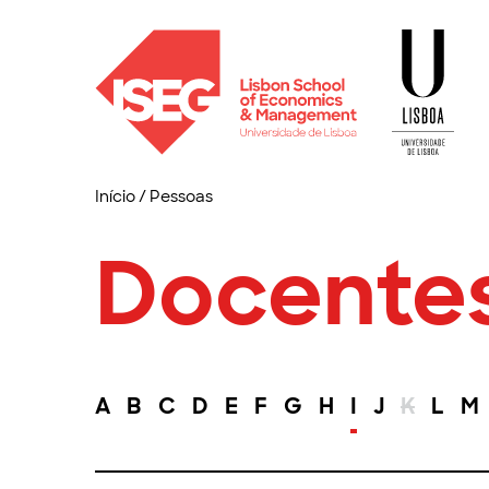
Início
/
Pessoas
Docente
A
B
C
D
E
F
G
H
I
J
K
L
M