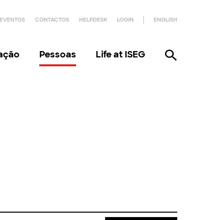
EVENTOS
CONTACTOS
HELPDESK
LOGIN
ENGLISH
gação
Pessoas
Life at ISEG