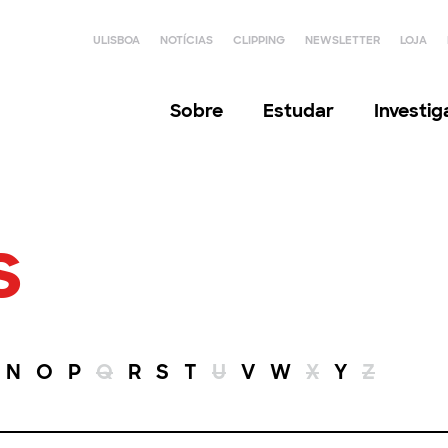
ULISBOA
NOTÍCIAS
CLIPPING
NEWSLETTER
LOJA
Sobre
Estudar
Investi
s
N
O
P
Q
R
S
T
U
V
W
X
Y
Z