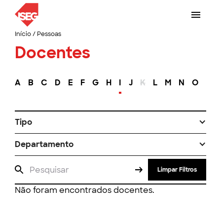
Início
/
Pessoas
Docentes
A
B
C
D
E
F
G
H
I
J
K
L
M
N
O
P
Tipo
Departamento
Limpar Filtros
Não foram encontrados docentes.