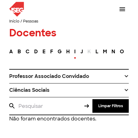
Início
/
Pessoas
Docentes
A
B
C
D
E
F
G
H
I
J
K
L
M
N
O
P
Professor Associado Convidado
Ciências Sociais
Limpar Filtros
Não foram encontrados docentes.