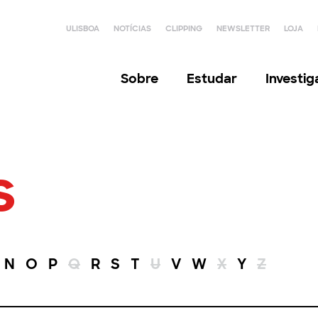
ULISBOA
NOTÍCIAS
CLIPPING
NEWSLETTER
LOJA
Sobre
Estudar
Investi
s
N
O
P
Q
R
S
T
U
V
W
X
Y
Z