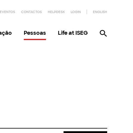
EVENTOS
CONTACTOS
HELPDESK
LOGIN
ENGLISH
gação
Pessoas
Life at ISEG