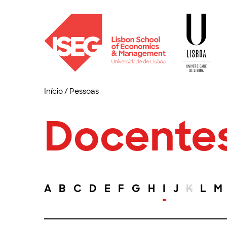
Início
/
Pessoas
Docente
A
B
C
D
E
F
G
H
I
J
K
L
M