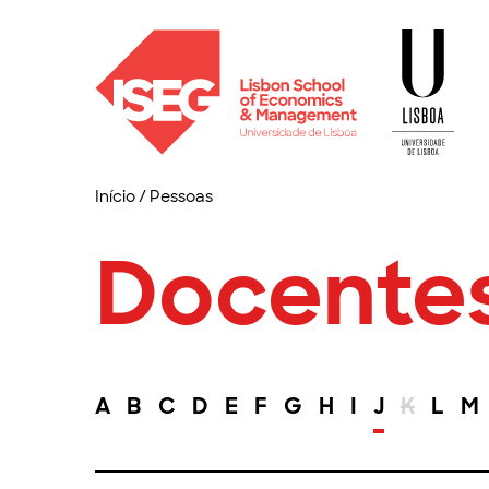
Início
/
Pessoas
Docente
A
B
C
D
E
F
G
H
I
J
K
L
M