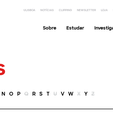
ULISBOA
NOTÍCIAS
CLIPPING
NEWSLETTER
LOJA
Sobre
Estudar
Investi
s
N
O
P
Q
R
S
T
U
V
W
X
Y
Z