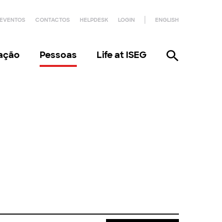
EVENTOS
CONTACTOS
HELPDESK
LOGIN
ENGLISH
gação
Pessoas
Life at ISEG