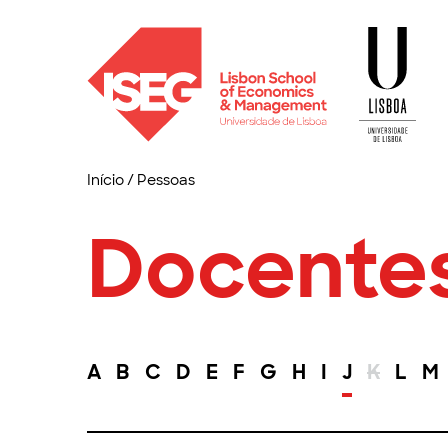
Início
/
Pessoas
Docente
A
B
C
D
E
F
G
H
I
J
K
L
M