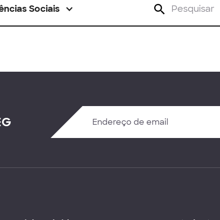
ências Sociais
EG