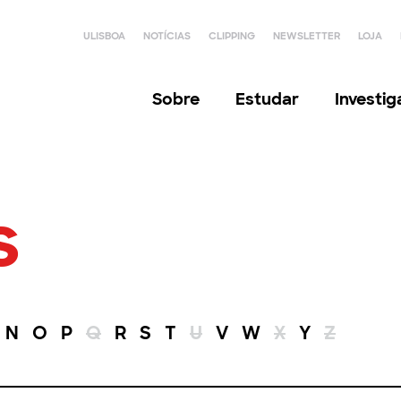
ULISBOA
NOTÍCIAS
CLIPPING
NEWSLETTER
LOJA
Sobre
Estudar
Investi
s
N
O
P
Q
R
S
T
U
V
W
X
Y
Z