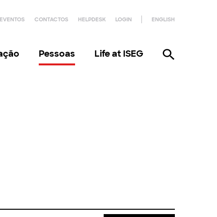
EVENTOS
CONTACTOS
HELPDESK
LOGIN
ENGLISH
gação
Pessoas
Life at ISEG