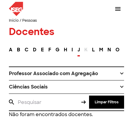
Início
/
Pessoas
Docentes
A
B
C
D
E
F
G
H
I
J
K
L
M
N
O
P
Professor Associado com Agregação
Ciências Sociais
Limpar Filtros
Não foram encontrados docentes.