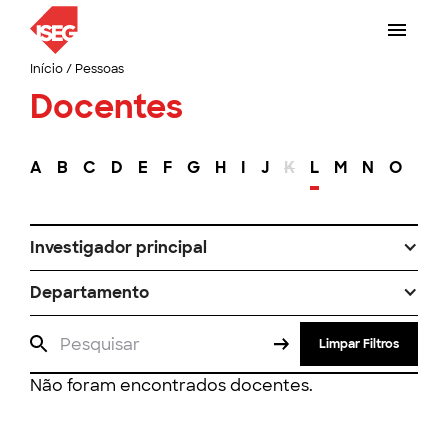
Início
/
Pessoas
Docentes
A
B
C
D
E
F
G
H
I
J
K
L
M
N
O
P
Investigador principal
Departamento
Limpar Filtros
Não foram encontrados docentes.