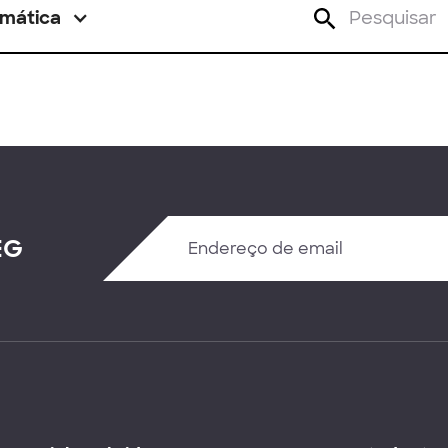
mática
EG