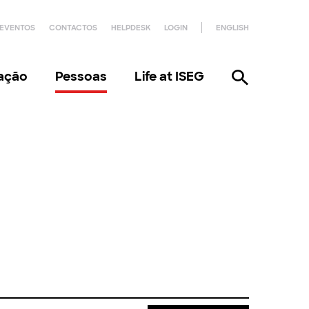
EVENTOS
CONTACTOS
HELPDESK
LOGIN
ENGLISH
gação
Pessoas
Life at ISEG