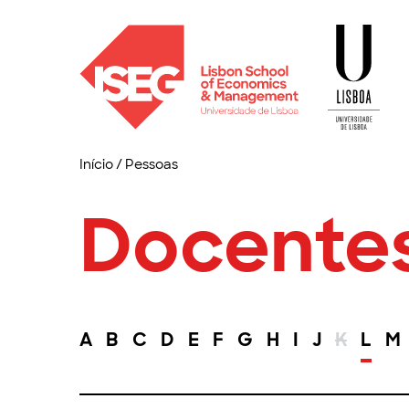
Início
/
Pessoas
Docente
A
B
C
D
E
F
G
H
I
J
K
L
M