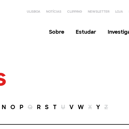
ULISBOA
NOTÍCIAS
CLIPPING
NEWSLETTER
LOJA
Sobre
Estudar
Investi
s
N
O
P
Q
R
S
T
U
V
W
X
Y
Z