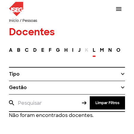
Início
/
Pessoas
Docentes
A
B
C
D
E
F
G
H
I
J
K
L
M
N
O
P
Tipo
Gestão
Limpar Filtros
Não foram encontrados docentes.