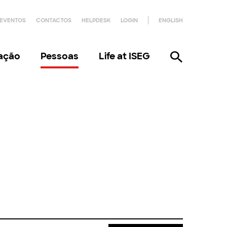
EVENTOS
CONTACTOS
HELPDESK
LOGIN
ENGLISH
gação
Pessoas
Life at ISEG