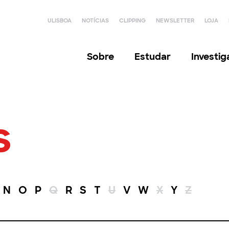
ULISBOA
NOTÍCIAS
CLIPPING
NEWSLETTER
LOJA
Sobre
Estudar
Investi
s
N
O
P
Q
R
S
T
U
V
W
X
Y
Z