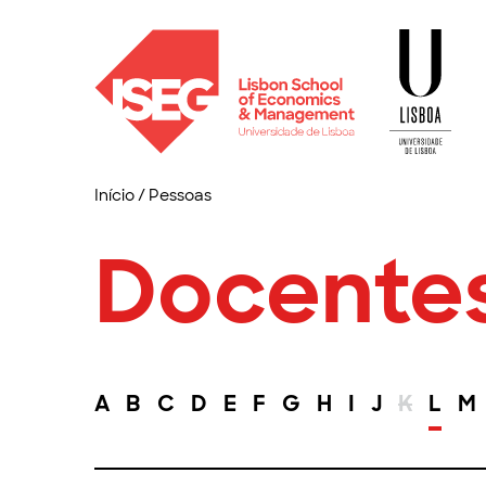
Início
/
Pessoas
Docente
A
B
C
D
E
F
G
H
I
J
K
L
M