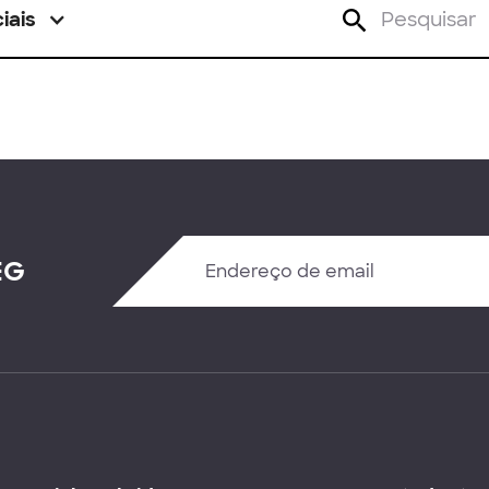
iais
EG