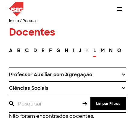
Início
/
Pessoas
Docentes
A
B
C
D
E
F
G
H
I
J
K
L
M
N
O
P
Professor Auxiliar com Agregação
Ciências Sociais
Limpar Filtros
Não foram encontrados docentes.