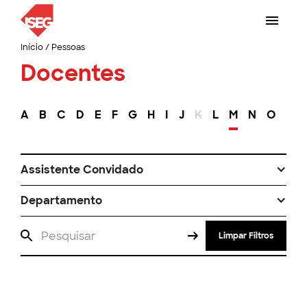
Início
/
Pessoas
Docentes
A
B
C
D
E
F
G
H
I
J
K
L
M
N
O
P
Assistente Convidado
Departamento
Limpar Filtros