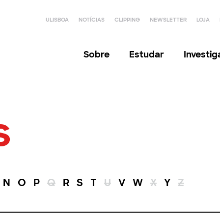
ULISBOA
NOTÍCIAS
CLIPPING
NEWSLETTER
LOJA
Sobre
Estudar
Investi
s
N
O
P
Q
R
S
T
U
V
W
X
Y
Z