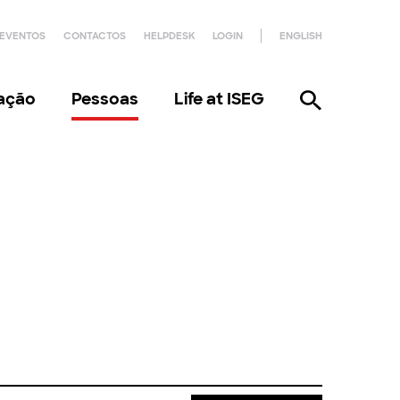
EVENTOS
CONTACTOS
HELPDESK
LOGIN
ENGLISH
gação
Pessoas
Life at ISEG