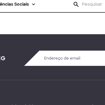
ências Sociais
EG