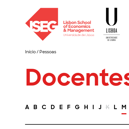
Início
/
Pessoas
Docente
A
B
C
D
E
F
G
H
I
J
K
L
M