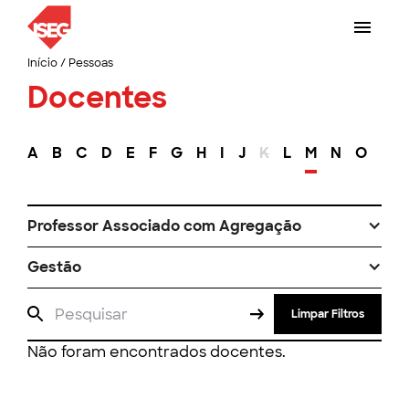
Início
/
Pessoas
Docentes
A
B
C
D
E
F
G
H
I
J
K
L
M
N
O
P
Professor Associado com Agregação
Gestão
Limpar Filtros
Não foram encontrados docentes.