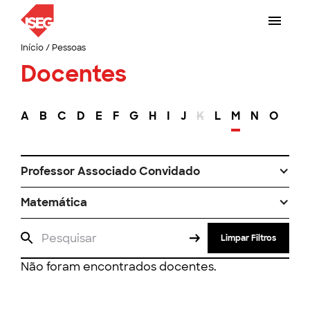
Início
/
Pessoas
Docentes
A
B
C
D
E
F
G
H
I
J
K
L
M
N
O
P
Professor Associado Convidado
Matemática
Limpar Filtros
Não foram encontrados docentes.