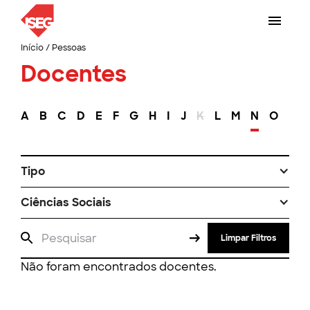
Início
/
Pessoas
Docentes
A
B
C
D
E
F
G
H
I
J
K
L
M
N
O
P
Tipo
Ciências Sociais
Limpar Filtros
Não foram encontrados docentes.