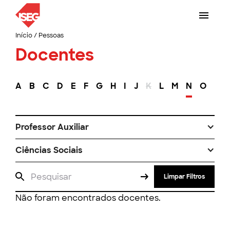
Início
/
Pessoas
Docentes
A
B
C
D
E
F
G
H
I
J
K
L
M
N
O
P
Professor Auxiliar
Ciências Sociais
Limpar Filtros
Não foram encontrados docentes.