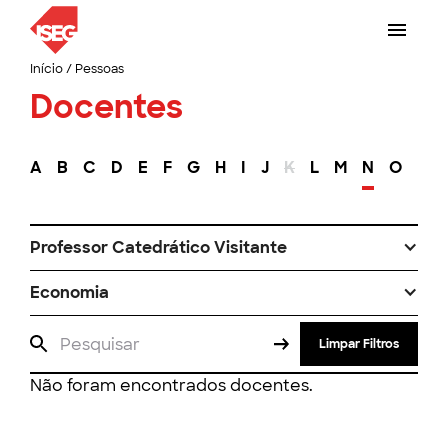
Início
/
Pessoas
Docentes
A
B
C
D
E
F
G
H
I
J
K
L
M
N
O
P
Professor Catedrático Visitante
Economia
Limpar Filtros
Não foram encontrados docentes.