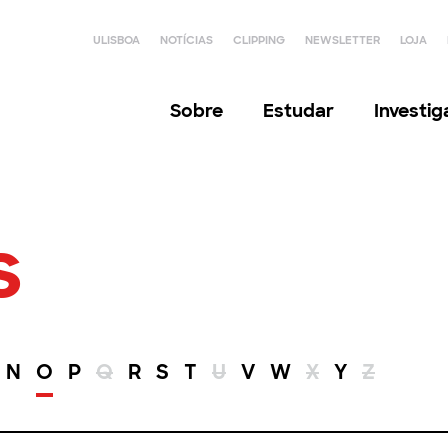
ULISBOA
NOTÍCIAS
CLIPPING
NEWSLETTER
LOJA
Sobre
Estudar
Investi
s
N
O
P
Q
R
S
T
U
V
W
X
Y
Z