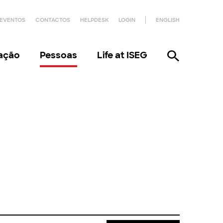
EVENTOS
CONTACTOS
HELPDESK
LOGIN
ENGLISH
gação
Pessoas
Life at ISEG