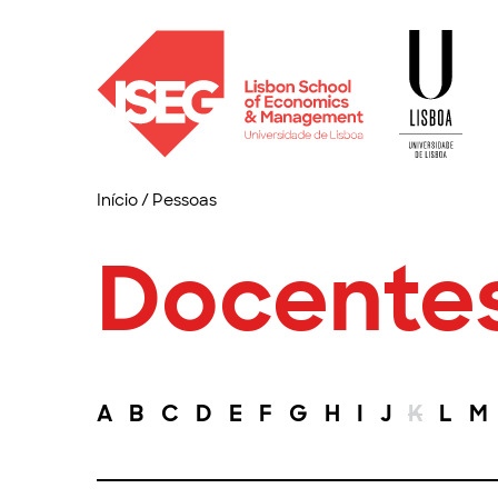
Início
/
Pessoas
Docente
A
B
C
D
E
F
G
H
I
J
K
L
M