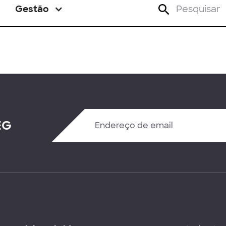
Gestão
EG