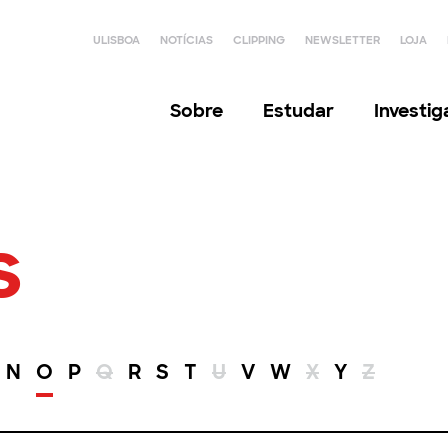
ULISBOA
NOTÍCIAS
CLIPPING
NEWSLETTER
LOJA
Sobre
Estudar
Investi
s
N
O
P
Q
R
S
T
U
V
W
X
Y
Z