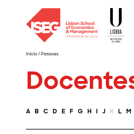
Início
/
Pessoas
Docente
A
B
C
D
E
F
G
H
I
J
K
L
M