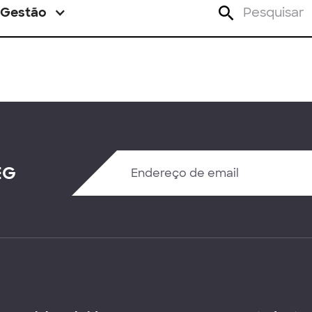
Gestão
EG