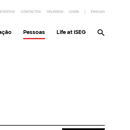
EVENTOS
CONTACTOS
HELPDESK
LOGIN
ENGLISH
gação
Pessoas
Life at ISEG