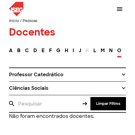
Início
/
Pessoas
Docentes
A
B
C
D
E
F
G
H
I
J
K
L
M
N
O
P
Professor Catedrático
Ciências Sociais
Limpar Filtros
Não foram encontrados docentes.