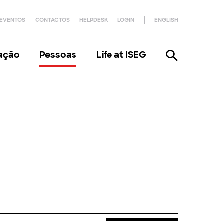
EVENTOS
CONTACTOS
HELPDESK
LOGIN
ENGLISH
gação
Pessoas
Life at ISEG