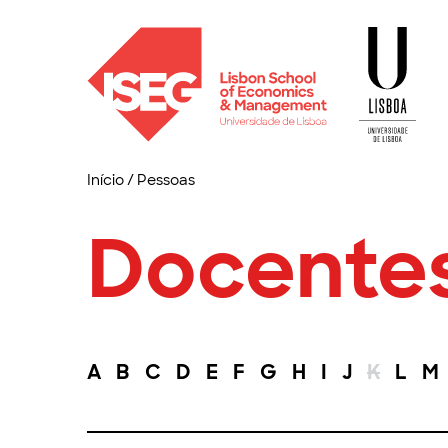
Início
/
Pessoas
Docente
A
B
C
D
E
F
G
H
I
J
K
L
M