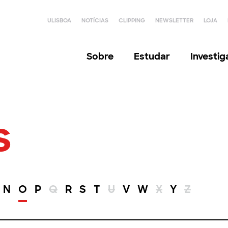
ULISBOA
NOTÍCIAS
CLIPPING
NEWSLETTER
LOJA
Sobre
Estudar
Investi
s
N
O
P
Q
R
S
T
U
V
W
X
Y
Z