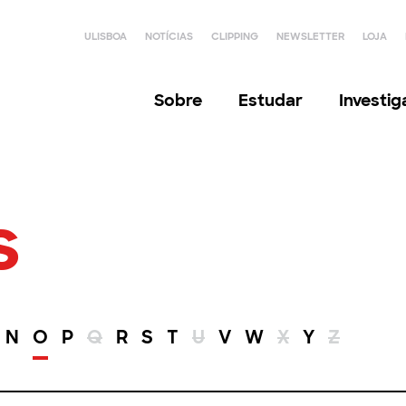
ULISBOA
NOTÍCIAS
CLIPPING
NEWSLETTER
LOJA
Sobre
Estudar
Investi
s
N
O
P
Q
R
S
T
U
V
W
X
Y
Z