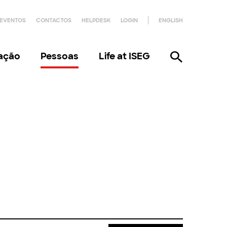
EVENTOS
CONTACTOS
HELPDESK
LOGIN
ENGLISH
gação
Pessoas
Life at ISEG