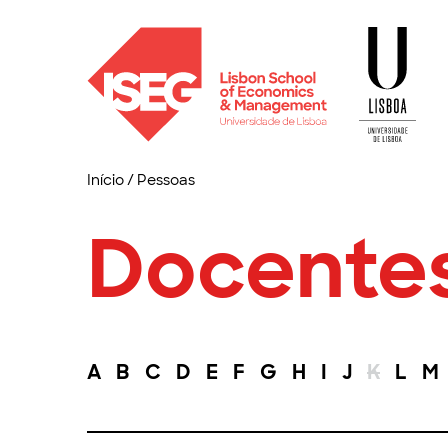
Início
/
Pessoas
Docente
A
B
C
D
E
F
G
H
I
J
K
L
M