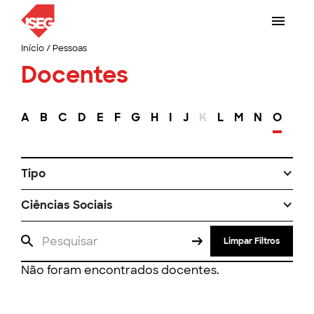
Início
/
Pessoas
Docentes
A
B
C
D
E
F
G
H
I
J
K
L
M
N
O
P
Tipo
Ciências Sociais
Limpar Filtros
Não foram encontrados docentes.