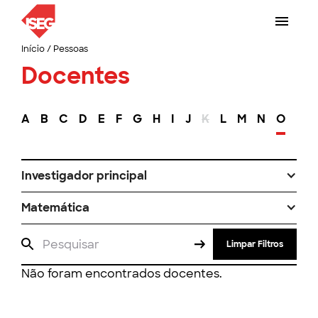
Início
/
Pessoas
Docentes
A
B
C
D
E
F
G
H
I
J
K
L
M
N
O
P
Investigador principal
Matemática
Limpar Filtros
Não foram encontrados docentes.