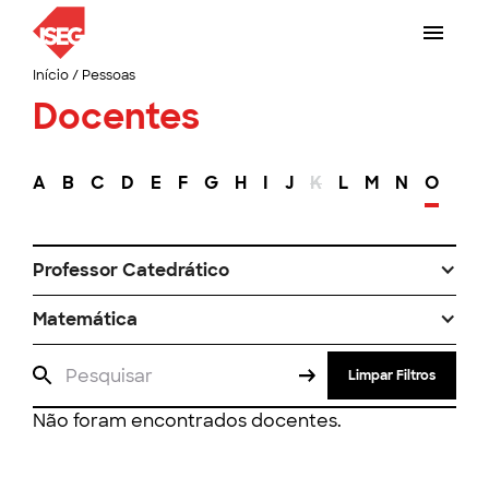
Início
/
Pessoas
Docentes
A
B
C
D
E
F
G
H
I
J
K
L
M
N
O
P
Professor Catedrático
Matemática
Limpar Filtros
Não foram encontrados docentes.