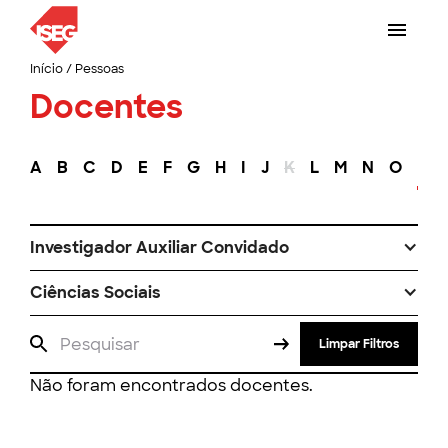
Início
/
Pessoas
Docentes
A
B
C
D
E
F
G
H
I
J
K
L
M
N
O
P
Investigador Auxiliar Convidado
Ciências Sociais
Limpar Filtros
Não foram encontrados docentes.