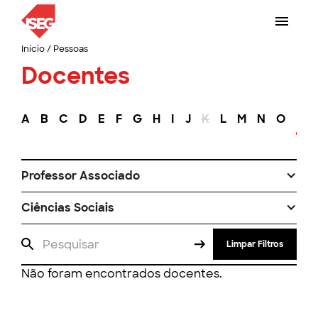
Início
/
Pessoas
Docentes
A
B
C
D
E
F
G
H
I
J
K
L
M
N
O
P
Professor Associado
Ciências Sociais
Limpar Filtros
Não foram encontrados docentes.