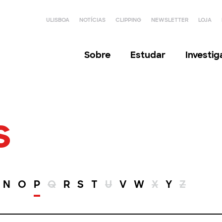
ULISBOA
NOTÍCIAS
CLIPPING
NEWSLETTER
LOJA
Sobre
Estudar
Investi
s
N
O
P
Q
R
S
T
U
V
W
X
Y
Z