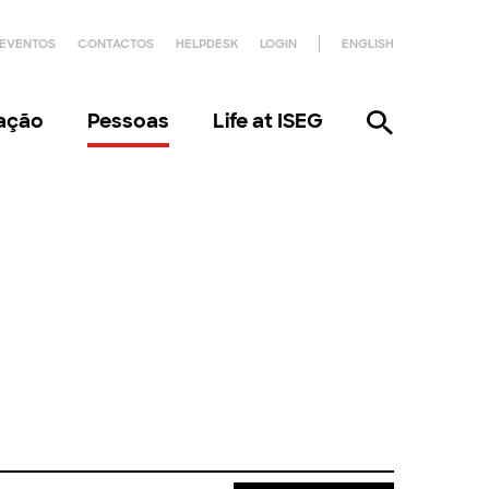
EVENTOS
CONTACTOS
HELPDESK
LOGIN
ENGLISH
gação
Pessoas
Life at ISEG