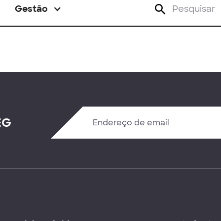
Gestão
EG