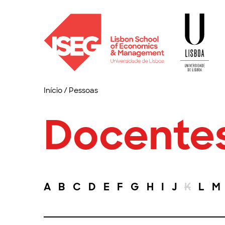
Início
/
Pessoas
Docente
A
B
C
D
E
F
G
H
I
J
K
L
M