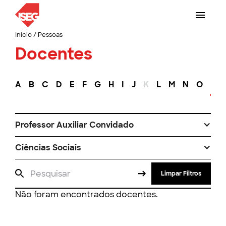
Início
/
Pessoas
Docentes
A
B
C
D
E
F
G
H
I
J
K
L
M
N
O
P
Professor Auxiliar Convidado
Ciências Sociais
Limpar Filtros
Não foram encontrados docentes.