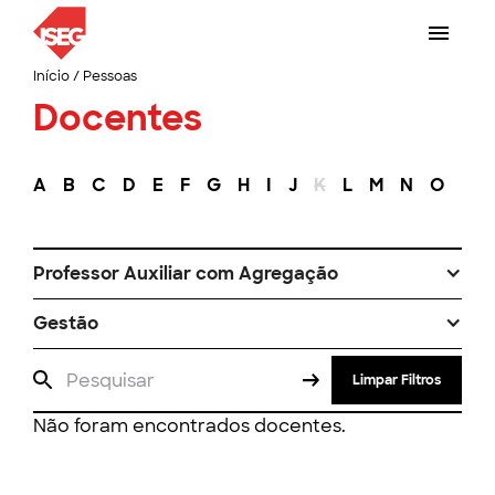
Início
/
Pessoas
Docentes
A
B
C
D
E
F
G
H
I
J
K
L
M
N
O
P
Professor Auxiliar com Agregação
Gestão
Limpar Filtros
Não foram encontrados docentes.