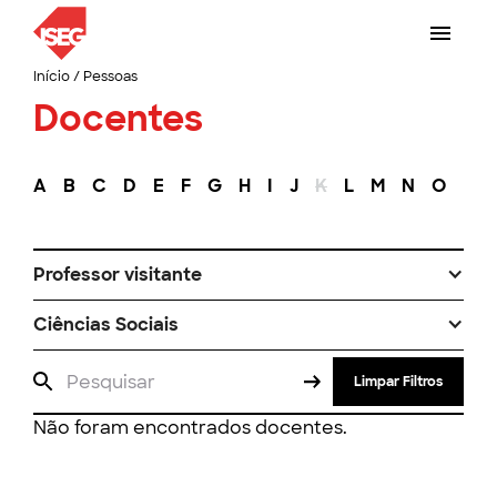
Início
/
Pessoas
Docentes
A
B
C
D
E
F
G
H
I
J
K
L
M
N
O
P
Professor visitante
Ciências Sociais
Limpar Filtros
Não foram encontrados docentes.